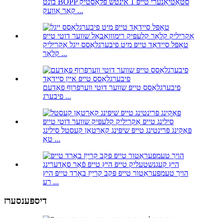
בונט BOPP סטאַטיאָנערי טייפּ 1 אינטש פּלאַסטיק
קאָר אַוועק ...
טאָפּל סיידאַד טייפּ מיט פיבערגלאַסס ייגל אַקריליק
קלאָר ...
פיבערגלאַסס טייפּ שווער דוטי ווערפּרוף פאָדעם
פיבערג ...
פּאַקינג פּרינטינג טייפּ שיפּינג קאַרטאַן קעסטל סילינג
טאַ ...
הויך טעמפּעראַטור טייפּ פּקב קרייַז באָרד טייפּ היץ
רע ...
דיספּענסערז