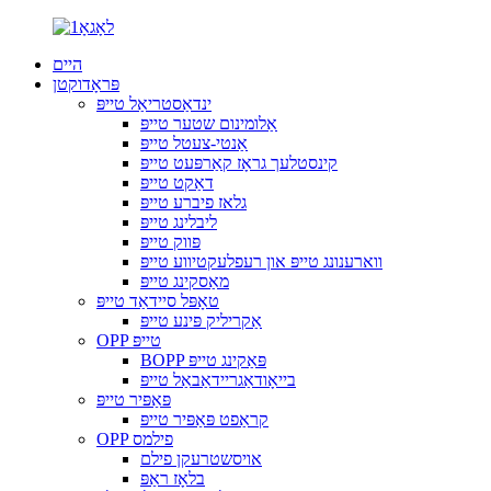
היים
פּראָדוקטן
ינדאַסטריאַל טייפּ
אַלומינום שטער טייפּ
אַנטי-צעטל טייפּ
קינסטלעך גראָז קאַרפּעט טייפּ
דאַקט טייפּ
גלאז פיברע טייפּ
ליבלינג טייפּ
פּווק טייפּ
ווארענונג טייפּ און רעפלעקטיווע טייפּ
מאַסקינג טייפּ
טאָפּל סיידאַד טייפּ
אַקריליק פּינע טייפּ
OPP טייפּ
BOPP פּאַקינג טייפּ
בייאָודאַגריידאַבאַל טייפּ
פּאַפּיר טייפּ
קראַפט פּאַפּיר טייפּ
OPP פילמס
אויסשטרעקן פילם
בלאָז ראַפּ