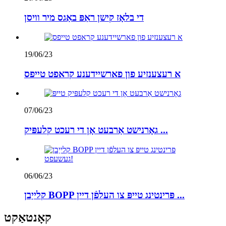
די בלאָז קישן ראַפּ באַגס מיר וויסן
19/06/23
א רעצענזיע פון ​​פארשיידענע קראפט טייפס
07/06/23
גאָרנישט אַרבעט אָן די רעכט קלעפּיק ...
06/06/23
קלייַבן BOPP פּרינטינג טייפּ צו העלפֿן דיין ...
קאָנטאַקט