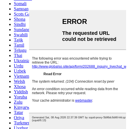
Somali
Samoan
Scots Gaelic
Shona
Sindhi
Sundanese
Swahili
Tajik
Tamil
Telugu
Thai
Ukrainian
Urdu
Uzbek
Vietnamese
Welsh
Xhosa
Yiddish
Yoruba
Zulu
Kinyarwanda
Tatar
Oriya
Turkmen
Uyghur