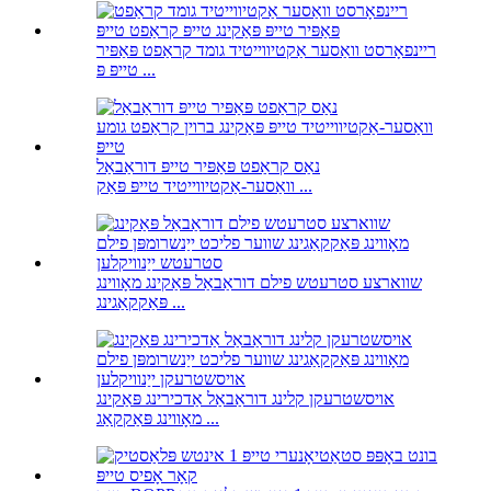
ריינפאָרסט וואַסער אַקטיווייטיד גומד קראַפט פּאַפּיר
טייפּ פּ ...
נאַס קראַפט פּאַפּיר טייפּ דוראַבאַל
וואַסער-אַקטיווייטיד טייפּ פּאַק ...
שווארצע סטרעטש פילם דוראַבאַל פּאַקינג מאָווינג
פּאַקקאַגינג ...
אויסשטרעקן קלינג דוראַבאַל אַדכירינג פּאַקינג
מאָווינג פּאַקקאַג ...