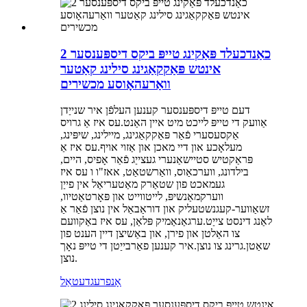
כאַנדכעלד פּאַקינג טייפּ ביקס דיספּענסער 2
אינטש פּאַקקאַגינג סילינג קאַטער
וואַרעהאָוסע מכשירים
דעם טייפּ דיספּענסער קענען העלפֿן איר שנייַדן
אַוועק די טייפּ לייכט מיט איין האַנט.עס איז אַ גרויס
אַקסעסערי פֿאַר פּאַקקאַגינג, מיילינג, שיפּינג,
מעלאָכע און דיי מאכן און אַזוי אויף.עס איז אַ
פּראַקטיש סטיישאַנערי געצייַג פֿאַר אָפיס, היים,
בילדונג, ווערכאַוס, וואַרשטאַט, אאז"ו ו עס איז
געמאכט פון שטאַרק מאַטעריאַל אין פייַן
ווערקמאַנשיפּ, לייטווייט און פּאָרטאַטיוו,
זשאַווער-קעגנשטעליק און דוראַבאַל אין נוצן פֿאַר אַ
לאַנג דינסט צייַט.ערגאַנאַמיק פּלאַן, עס איז באַקוועם
צו האַלטן און פירן, און באַשיצן דיין הענט פון
שאַטן.גרינג צו נוצן.איר קענען פאַרבייַטן די טייפּ נאָך
נוצן.
אָנפרעג
דעטאַל