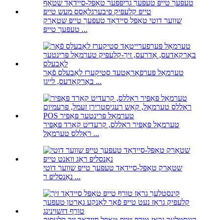
שווער דוטי טאָפּל סיידאַד טעפּעך טייפּ שטאַרק
טעפּעך טייפּ ...
טערמאַל פּערפאָראַטעד סטיקערז לאַבעלס פֿאַר
באַרקאָדעס, לייגן ...
טערמאַל פּאַפּיר ראָללס, קרעדיט קאַרד פּאַפּיר
ראָללס טערמאַל ...
שטאַרק טאָפּל-סיידאַד טעפּעך טייפּ שווער דוטי
נאַנסליפּ ר ...
קינסטלעך גראָז טורף טייפּ טאָפּל סיידאַד זיך קלעפּיק