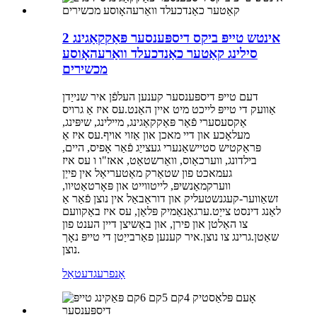
2 אינטש טייפּ ביקס דיספּענסער פּאַקקאַגינג
סילינג קאַטער כאַנדכעלד וואַרעהאָוסע
מכשירים
דעם טייפּ דיספּענסער קענען העלפֿן איר שנייַדן
אַוועק די טייפּ לייכט מיט איין האַנט.עס איז אַ גרויס
אַקסעסערי פֿאַר פּאַקקאַגינג, מיילינג, שיפּינג,
מעלאָכע און דיי מאכן און אַזוי אויף.עס איז אַ
פּראַקטיש סטיישאַנערי געצייַג פֿאַר אָפיס, היים,
בילדונג, ווערכאַוס, וואַרשטאַט, אאז"ו ו עס איז
געמאכט פון שטאַרק מאַטעריאַל אין פייַן
ווערקמאַנשיפּ, לייטווייט און פּאָרטאַטיוו,
זשאַווער-קעגנשטעליק און דוראַבאַל אין נוצן פֿאַר אַ
לאַנג דינסט צייַט.ערגאַנאַמיק פּלאַן, עס איז באַקוועם
צו האַלטן און פירן, און באַשיצן דיין הענט פון
שאַטן.גרינג צו נוצן.איר קענען פאַרבייַטן די טייפּ נאָך
נוצן.
אָנפרעג
דעטאַל