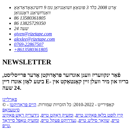
אָרט 2008 בלד 3 פּוטאַאָ זשואַנגיואַן נומ 9 דזשינאַאָדאַדאַאָ
וואַנדזשיאַנג דאָנגגואַן
86 13580361805
86 13825729350
24 שעה
given@rizetape.com
alexlee@rizetape.com
0769-22867507
+8613580361805
NEWSLETTER
פֿאַר ינקוועריז וועגן אונדזער פּראָדוקטן אָדער פּרייסליסט,
ביטע לאָזן אונדז דיין E- בריוו און מיר וועלן זיין קאָנטאַקט אין
24 שעה.
פאָרלייגן
© קאַפּירייט - 2010-2022: כל הזכויות שמורות.
הייס פּראָדוקטן
-
סיטעמאַפּ
קיין לופט בלאָז פּאַקינג טייפּ
,
ומזעיק דאַקט טייפּ
,
נידעריק ראַש פּאַקינג
טייפּ
,
שוואַך סילינג טייפּ
,
געדרוקט פּעקל טייפּ
,
ומזעיק טאָפּל סיידאַד
,
טייפּ