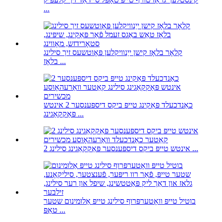
...
קלאָר בלאָז קישן ייַנוויקלען פּאָוטשעס זיך סילינג
בלאָז ...
כאַנדכעלד פּאַקינג טייפּ ביקס דיספּענסער 2 אינטש
פּאַקקאַגינג ...
2 אינטש טייפּ ביקס דיספּענסער פּאַקקאַגינג סילינג ...
בוטיל טייפּ וואָטערפּרוף סילינג טייפּ אַלומינום שטער
טאַפּ ...