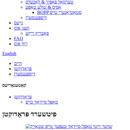
טערמאַל פּאַפּיר & לאַבעלס
אָפיס & שולע טאַפּע
BOPP סטאַטיאָנערי טייפּ
דיספּענסערז
נייַעס
וועגן אונז
פאַבריק רייַזע
FAQ
רוף אונז
English
היים
פּראָדוקטן
דיספּענסערז
קאַטעגאָריעס
פּראָדוקטן
טאָפּל סיידאַד טייפּ
פיטשערד פּראָדוקטן