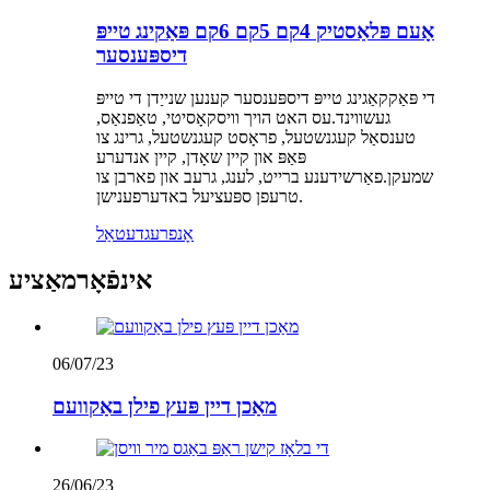
אָעם פּלאַסטיק 4קם 5קם 6קם פּאַקינג טייפּ
דיספּענסער
די פּאַקקאַגינג טייפּ דיספּענסער קענען שנייַדן די טייפּ
געשווינד.עס האט הויך וויסקאָסיטי, טאַפנאַס,
טענסאַל קעגנשטעל, פראָסט קעגנשטעל, גרינג צו
פּאַפּ און קיין שאָדן, קיין אנדערע
שמעקן.פאַרשידענע ברייט, לענג, גרעב און פארבן צו
טרעפן ספּעציעל באדערפענישן.
אָנפרעג
דעטאַל
אינפֿאָרמאַציע
06/07/23
מאַכן דיין פּעץ פילן באַקוועם
26/06/23